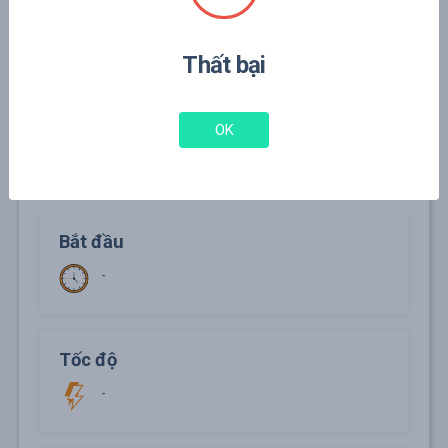
- Nếu gặp lỗi hãy nhắn tin hỗ trợ phía bên phải góc
màn hình hoặc vào mục liên hệ hỗ trợ để được hỗ
trợ tốt nhất.
Thất bại
Link ví dụ
OK
-
Bắt đầu
-
Tốc độ
-