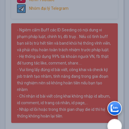
Nhóm đại lý Telegram
- Ngiêm cấm Buff các ID Seeding có nội dung vi
phạm pháp luật, chính trị, đồ trụy... Nếu cố tình buff
bạn sẽ bị trừ hết tiền và band khỏi hệ thống vĩnh viễn,
và phải chịu hoàn toàn trách nhiệm trước pháp luật.
- Hệ thống sử dụng 99% tài khoản người VN, fb thật
để tương tác like, comment, share....
- Vui lòng lấy đúng id bài viết, công khai và check kỹ
job tránh tạo nhầm, tính năng đang trong giai đoạn
thử nghiệm nên sẽ không hoàn tiền nếu bạn tạo
nhầm
- Chỉ nhận id bài viết công khai không nhập id album,
id comment, id trang cá nhân, id page,...
- Nhập id lỗi hoặc trong thời gian chạy die id thì hệ
thống không hoàn lại tiền.