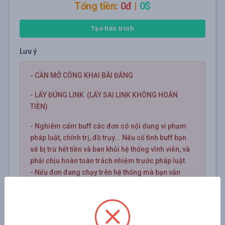
Tổng tiền:
0đ
|
0$
Tạo tiến trình
Lưu ý
- CẦN MỞ CÔNG KHAI BÀI ĐĂNG
- LẤY ĐÚNG LINK (LẤY SAI LINK KHÔNG HOÀN
TIỀN)
- Nghiêm cấm buff các đơn có nội dung vi phạm
pháp luật, chính trị, đồ trụy... Nếu cố tình buff bạn
sẽ bị trừ hết tiền và ban khỏi hệ thống vĩnh viễn, và
phải chịu hoàn toàn trách nhiệm trước pháp luật.
- Nếu đơn đang chạy trên hệ thống mà bạn vẫn
mua ở các hệ thống bên khác, nếu có tình trạng hụt,
thiếu số lượng giữa 2 bên thì sẽ không được xử lí.
- Đơn cài sai thông tin hoặc lỗi trong quá trình tăng
hệ thống sẽ không hoàn lại tiền.