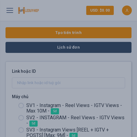
USD: $0.00
Tạo tiến trình
Lịch sử đơn
Link hoặc ID
Máy chủ
SV1 - Instagram - Reel Views - IGTV Views -
Max 10M -
5đ
SV2 - INSTAGRAM - Reel Views - IGTV Views
-
5đ
SV3 - Instagram Views [REEL + IGTV +
POSTS] [Max: 9M] -
5đ