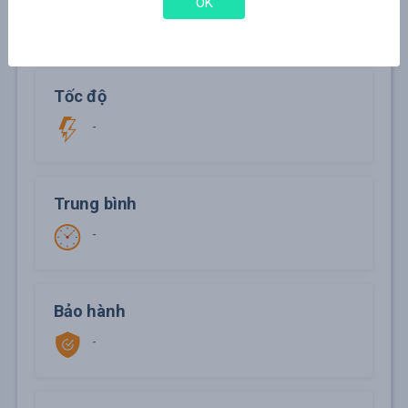
OK
-
Tốc độ
-
Trung bình
-
Bảo hành
-