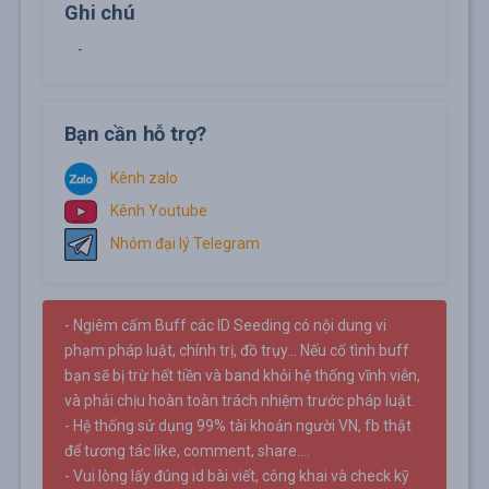
Ghi chú
-
Bạn cần hỗ trợ?
Kênh zalo
Kênh Youtube
Nhóm đại lý Telegram
- Ngiêm cấm Buff các ID Seeding có nội dung vi
phạm pháp luật, chính trị, đồ trụy... Nếu cố tình buff
bạn sẽ bị trừ hết tiền và band khỏi hệ thống vĩnh viễn,
và phải chịu hoàn toàn trách nhiệm trước pháp luật.
- Hệ thống sử dụng 99% tài khoản người VN, fb thật
để tương tác like, comment, share....
- Vui lòng lấy đúng id bài viết, công khai và check kỹ