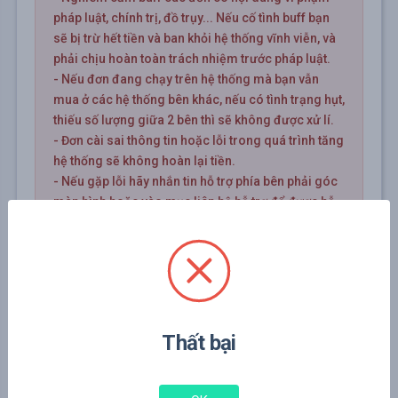
pháp luật, chính trị, đồ trụy... Nếu cố tình buff bạn
sẽ bị trừ hết tiền và ban khỏi hệ thống vĩnh viễn, và
phải chịu hoàn toàn trách nhiệm trước pháp luật.
- Nếu đơn đang chạy trên hệ thống mà bạn vẫn
mua ở các hệ thống bên khác, nếu có tình trạng hụt,
thiếu số lượng giữa 2 bên thì sẽ không được xử lí.
- Đơn cài sai thông tin hoặc lỗi trong quá trình tăng
hệ thống sẽ không hoàn lại tiền.
- Nếu gặp lỗi hãy nhắn tin hỗ trợ phía bên phải góc
màn hình hoặc vào mục liên hệ hỗ trợ để được hỗ
trợ tốt nhất.
Link ví dụ
-
Thất bại
Bắt đầu