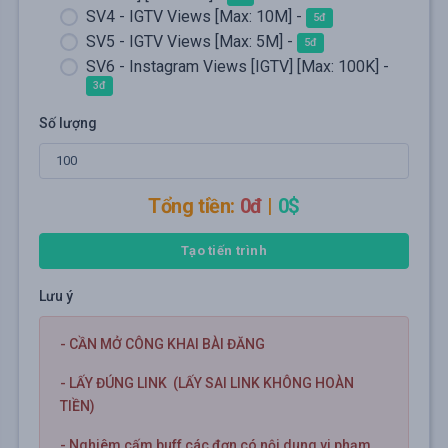
SV4 - IGTV Views [Max: 10M] -
5đ
SV5 - IGTV Views [Max: 5M] -
5đ
SV6 - Instagram Views [IGTV] [Max: 100K] -
3đ
Số lượng
Tổng tiền:
0đ
|
0$
Tạo tiến trình
Lưu ý
- CẦN MỞ CÔNG KHAI BÀI ĐĂNG
- LẤY ĐÚNG LINK (LẤY SAI LINK KHÔNG HOÀN
TIỀN)
- Nghiêm cấm buff các đơn có nội dung vi phạm