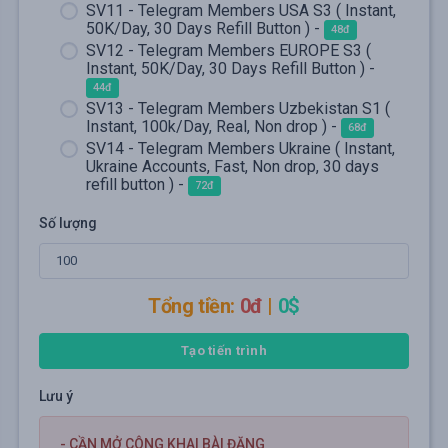
SV11 - Telegram Members USA S3 ( Instant,
50K/Day, 30 Days Refill Button ) -
48đ
SV12 - Telegram Members EUROPE S3 (
Instant, 50K/Day, 30 Days Refill Button ) -
44đ
SV13 - Telegram Members Uzbekistan S1 (
Instant, 100k/Day, Real, Non drop ) -
68đ
SV14 - Telegram Members Ukraine ( Instant,
Ukraine Accounts, Fast, Non drop, 30 days
refill button ) -
72đ
Số lượng
Tổng tiền:
0đ
|
0$
Tạo tiến trình
Lưu ý
- CẦN MỞ CÔNG KHAI BÀI ĐĂNG