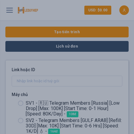
USD: $0.00
Tạo tiến trình
Lịch sử đơn
Link hoặc ID
Máy chủ
SV1 - 🇷🇺 Telegram Members [Russia] [Low
Drop] [Max: 100K] [Start Time: 0-1 Hour]
[Speed: 80K/Day] -
108đ
SV2 - Telegram Members [GULF ARAB] [Refill:
30D] [Max: 10K] [Start Time: 0-6 Hrs] [Speed:
1K/D] 💧 -
164đ