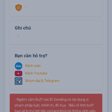
-
Ghi chú
-
Bạn cần hỗ trợ?
Kênh zalo
Kênh Youtube
Nhóm đại lý Telegram
- Ngiêm cấm Buff các ID Seeding có nội dung vi
phạm pháp luật, chính trị, đồ trụy... Nếu cố tình buff
bạn sẽ bị trừ hết tiền và band khỏi hệ thống vĩnh viễn,